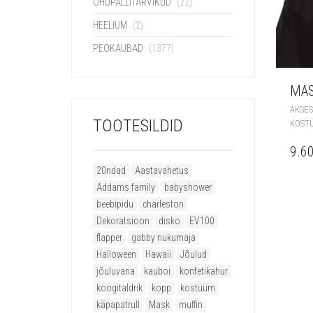
ÕHUPALLITARVIKUD
(22)
HEELIUM
(2)
PEOKAUBAD
(1377)
MAS
AKSES
TOOTESILDID
KOST
9.6
20ndad
Aastavahetus
Addams family
babyshower
beebipidu
charleston
Dekoratsioon
disko
EV100
flapper
gabby nukumaja
Halloween
Hawaii
Jõulud
jõuluvana
kauboi
konfetikahur
koogitaldrik
kopp
kostüüm
käpapatrull
Mask
muffin