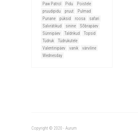
Paw Patrol
Pidu
Poistele
pruudipidu
pruut
Pulmad
Punane
püksid
roosa
safari
Salvrätikud
sinine
Sõbrapäev
Sünnipäev
Taldrikud
Topsid
Tüdruk
Tüdrukutele
Valentinipäev
vanik
värviline
Wednesday
Copyright © 2020 - Aurum