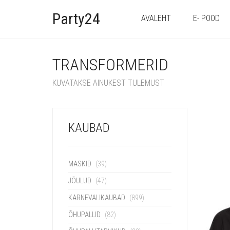
Party24
AVALEHT
E- POOD
TRANSFORMERID
KUVATAKSE AINUKEST TULEMUST
KAUBAD
MASKID
(39)
JÕULUD
(47)
KARNEVALIKAUBAD
(899)
ÕHUPALLID
(82)