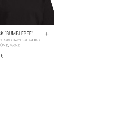
K “BUMBLEBEE”
,
,
SUAARID
KARNEVALIKAUBAD
,
ÜÜMID
MASKID
0
€