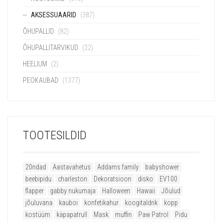
AKSESSUAARID
(387)
ÕHUPALLID
(82)
ÕHUPALLITARVIKUD
(22)
HEELIUM
(2)
PEOKAUBAD
(1377)
TOOTESILDID
20ndad
Aastavahetus
Addams family
babyshower
beebipidu
charleston
Dekoratsioon
disko
EV100
flapper
gabby nukumaja
Halloween
Hawaii
Jõulud
jõuluvana
kauboi
konfetikahur
koogitaldrik
kopp
kostüüm
käpapatrull
Mask
muffin
Paw Patrol
Pidu