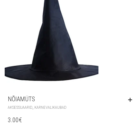
NÕIAMÜTS
,
AKSESSUAARID
KARNEVALIKAUBAD
3.00
€