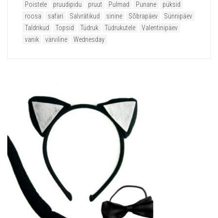
Poistele
pruudipidu
pruut
Pulmad
Punane
püksid
roosa
safari
Salvrätikud
sinine
Sõbrapäev
Sünnipäev
Taldrikud
Topsid
Tüdruk
Tüdrukutele
Valentinipäev
vanik
värviline
Wednesday