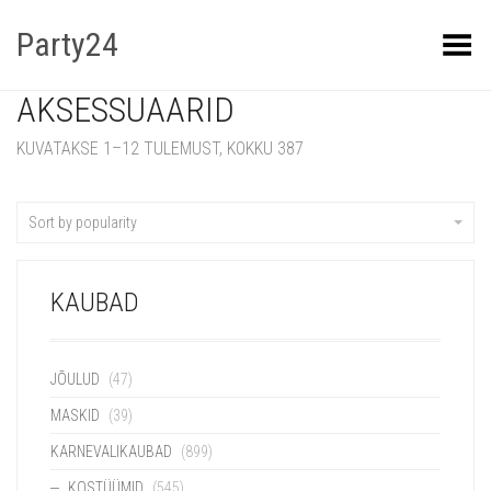
Party24
Kuva menüü
AKSESSUAARID
KUVATAKSE 1–12 TULEMUST, KOKKU 387
Sort by popularity
KAUBAD
JÕULUD
(47)
MASKID
(39)
KARNEVALIKAUBAD
(899)
KOSTÜÜMID
(545)