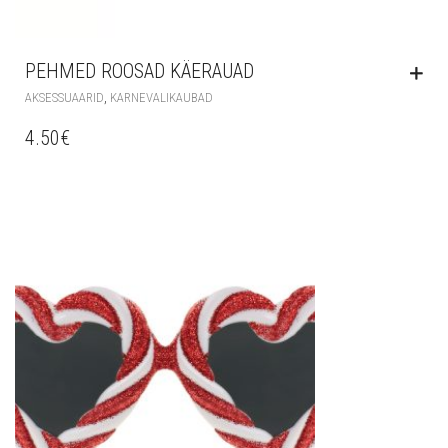
PEHMED ROOSAD KÄERAUAD
,
AKSESSUAARID
KARNEVALIKAUBAD
4.50
€