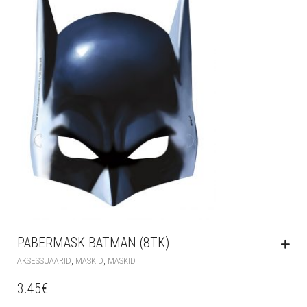
PABERMASK BATMAN (8TK)
,
,
AKSESSUAARID
MASKID
MASKID
3.45
€