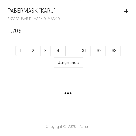
PABERMASK “KARU”
,
,
AKSESSUAARID
MASKID
MASKID
1.70
€
1
2
3
4
…
31
32
33
Järgmine »
Copyright © 2020 - Aurum