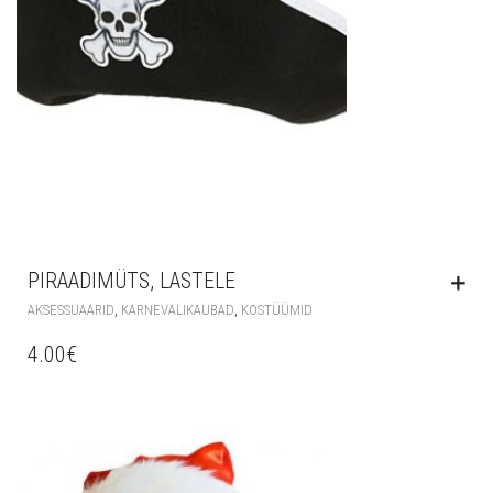
PIRAADIMÜTS, LASTELE
,
,
AKSESSUAARID
KARNEVALIKAUBAD
KOSTÜÜMID
4.00
€