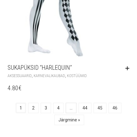
SUKAPÜKSID “HARLEQUIN”
,
,
AKSESSUAARID
KARNEVALIKAUBAD
KOSTÜÜMID
4.80
€
1
2
3
4
…
44
45
46
Järgmine »