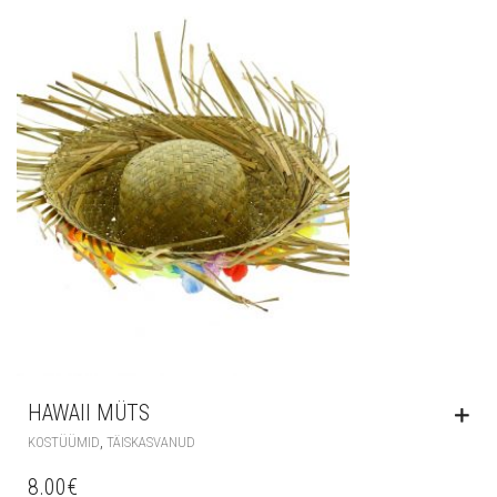
HAWAII MÜTS
,
KOSTÜÜMID
TÄISKASVANUD
8.00
€