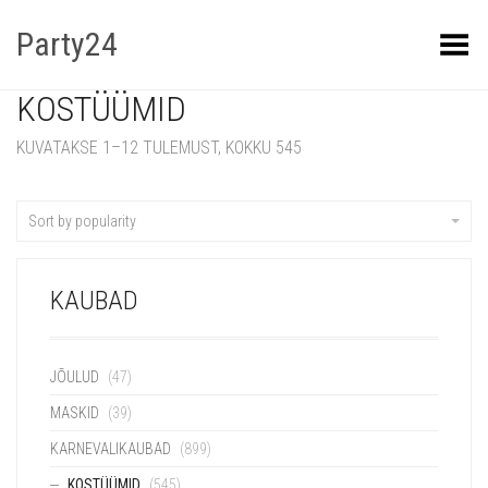
Party24
Kuva menüü
KOSTÜÜMID
KUVATAKSE 1–12 TULEMUST, KOKKU 545
Sort by popularity
KAUBAD
JÕULUD
(47)
MASKID
(39)
KARNEVALIKAUBAD
(899)
KOSTÜÜMID
(545)