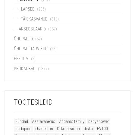
LAPSED
(205)
TÄISKASVANUD
(313)
AKSESSUAARID
(387)
ÕHUPALLID
(82)
ÕHUPALLITARVIKUD
(23)
HEELIUM
(2)
PEOKAUBAD
(1377)
TOOTESILDID
20ndad
Aastavahetus
Addams family
babyshower
beebipidu
charleston
Dekoratsioon
disko
EV100