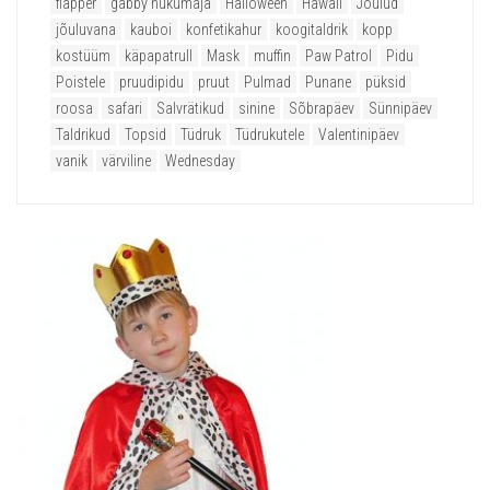
flapper
gabby nukumaja
Halloween
Hawaii
Jõulud
jõuluvana
kauboi
konfetikahur
koogitaldrik
kopp
kostüüm
käpapatrull
Mask
muffin
Paw Patrol
Pidu
Poistele
pruudipidu
pruut
Pulmad
Punane
püksid
roosa
safari
Salvrätikud
sinine
Sõbrapäev
Sünnipäev
Taldrikud
Topsid
Tüdruk
Tüdrukutele
Valentinipäev
vanik
värviline
Wednesday