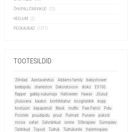
ÕHUPALLITARVIKUD
(22)
HEELIUM
(2)
PEOKAUBAD
(1377)
TOOTESILDID
20ndad
Aastavahetus
Addams family
babyshower
beebipidu
charleston
Dekoratsioon
disko
EV100
flapper
gabby nukumaja
Halloween
Hawaii
Jõulud
jõuluvana
kauboi
konfetikahur
koogitaldrik
kopp
kostüüm
käpapatrull
Mask
muffin
Paw Patrol
Pidu
Poistele
pruudipidu
pruut
Pulmad
Punane
püksid
roosa
safari
Salvrätikud
sinine
Sõbrapäev
Sünnipäev
Taldrikud
Topsid
Tüdruk
Tüdrukutele
Valentinipäev