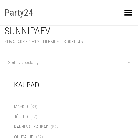
Party24
Kuva menüü
SÜNNIPÄEV
KUVATAKSE 1–12 TULEMUST, KOKKU 46
Sort by popularity
KAUBAD
MASKID
(39)
JÕULUD
(47)
KARNEVALIKAUBAD
(899)
ÕHUPALLID
(82)