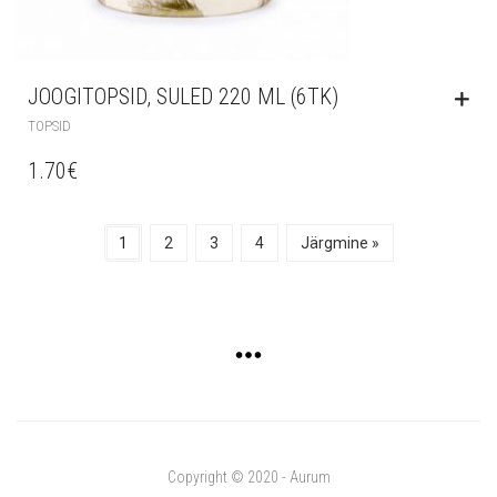
JOOGITOPSID, SULED 220 ML (6TK)
TOPSID
1.70
€
1
2
3
4
Järgmine »
Copyright © 2020 - Aurum