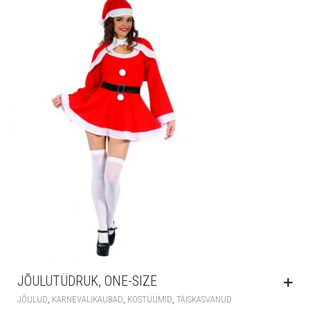
JÕULUTÜDRUK, ONE-SIZE
,
,
,
JÕULUD
KARNEVALIKAUBAD
KOSTÜÜMID
TÄISKASVANUD