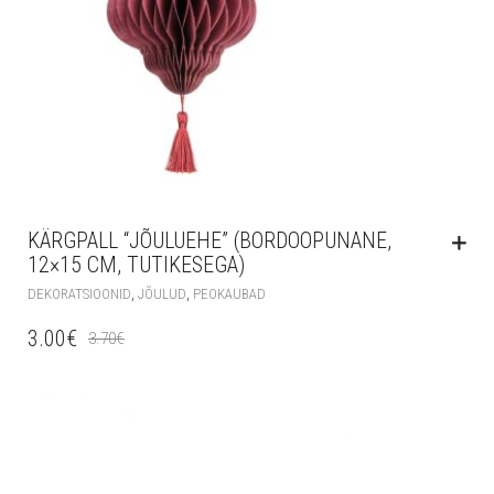
KÄRGPALL “JÕULUEHE” (BORDOOPUNANE,
12×15 CM, TUTIKESEGA)
,
,
DEKORATSIOONID
JÕULUD
PEOKAUBAD
3.00
€
3.70
€