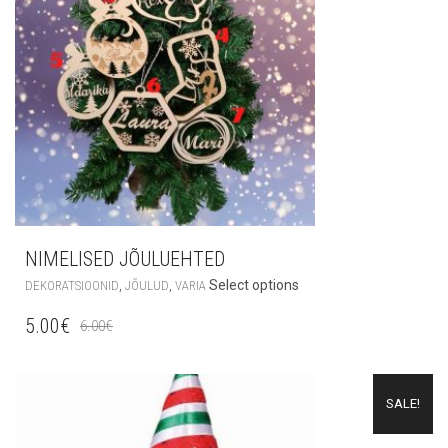
NIMELISED JÕULUEHTED
,
,
Select options
DEKORATSIOONID
JÕULUD
VARIA
5.00
€
6.00
€
SALE!