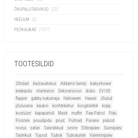
ÕHUPALLITARVIKUD
(22)
HEELIUM
(2)
PEOKAUBAD
(1377)
TOOTESILDID
20ndad
Aastavahetus
Addams family
babyshower
beebipidu
charleston
Dekoratsioon
disko
EV100
flapper
gabby nukumaja
Halloween
Hawaii
Jõulud
jõuluvana
kauboi
konfetikahur
koogitaldrik
kopp
kostüüm
käpapatrull
Mask
muffin
Paw Patrol
Pidu
Poistele
pruudipidu
pruut
Pulmad
Punane
püksid
roosa
safari
Salvrätikud
sinine
Sõbrapäev
Sünnipäev
Taldrikud
Topsid
Tüdruk
Tüdrukutele
Valentinipäev