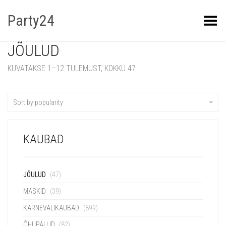
Party24
Kuva menüü
JÕULUD
KUVATAKSE 1–12 TULEMUST, KOKKU 47
Sort by popularity
KAUBAD
JÕULUD
(47)
MASKID
(39)
KARNEVALIKAUBAD
(899)
ÕHUPALLID
(82)