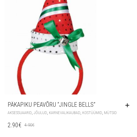
PÄKAPIKU PEAVÕRU “JINGLE BELLS”
,
,
,
,
AKSESSUAARID
JÕULUD
KARNEVALIKAUBAD
KOSTÜÜMID
MÜTSID
2.90
€
4.90
€