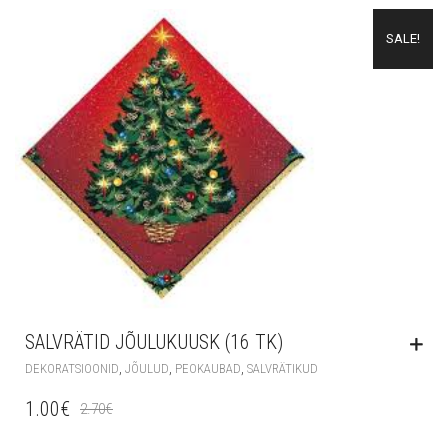
SALE!
SALVRÄTID JÕULUKUUSK (16 TK)
,
,
,
DEKORATSIOONID
JÕULUD
PEOKAUBAD
SALVRÄTIKUD
1.00
€
2.70
€