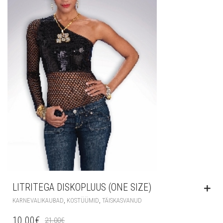
LITRITEGA DISKOPLUUS (ONE SIZE)
,
,
KARNEVALIKAUBAD
KOSTÜÜMID
TÄISKASVANUD
10.00
€
21.00
€