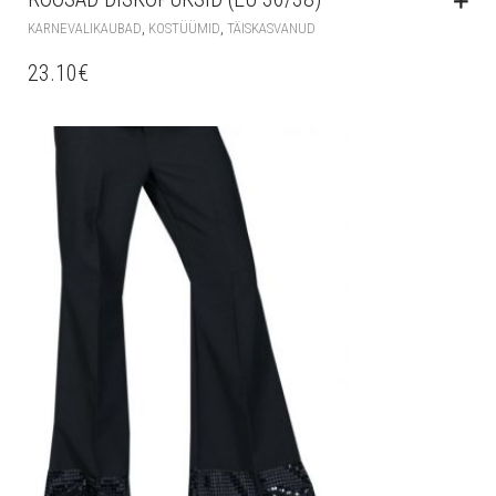
,
,
KARNEVALIKAUBAD
KOSTÜÜMID
TÄISKASVANUD
23.10
€