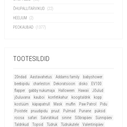
ÕHUPALLITARVIKUD
(22)
HEELIUM
(2)
PEOKAUBAD
(1377)
TOOTESILDID
20ndad
Aastavahetus
Addams family
babyshower
beebipidu
charleston
Dekoratsioon
disko
EV100
flapper
gabby nukumaja
Halloween
Hawaii
Jõulud
jõuluvana
kauboi
konfetikahur
koogitaldrik
kopp
kostüüm
käpapatrull
Mask
muffin
Paw Patrol
Pidu
Poistele
pruudipidu
pruut
Pulmad
Punane
püksid
roosa
safari
Salvrätikud
sinine
Sõbrapäev
Sünnipäev
Taldrikud
Topsid
Tüdruk
Tüdrukutele
Valentinipäev