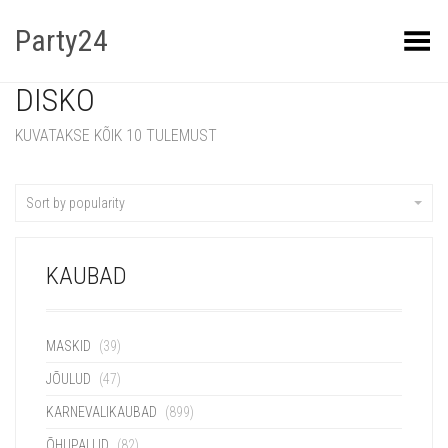
Party24
Kuva menüü
DISKO
KUVATAKSE KÕIK 10 TULEMUST
Sort by popularity
KAUBAD
MASKID
(39)
JÕULUD
(47)
KARNEVALIKAUBAD
(899)
ÕHUPALLID
(82)