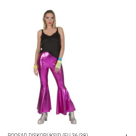
ROOSAD DISKOPÜKSID (EU 36/38)