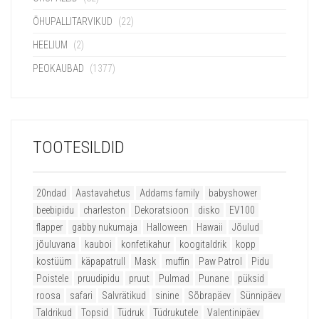
ÕHUPALLITARVIKUD
(22)
HEELIUM
(2)
PEOKAUBAD
(1377)
TOOTESILDID
20ndad
Aastavahetus
Addams family
babyshower
beebipidu
charleston
Dekoratsioon
disko
EV100
flapper
gabby nukumaja
Halloween
Hawaii
Jõulud
jõuluvana
kauboi
konfetikahur
koogitaldrik
kopp
kostüüm
käpapatrull
Mask
muffin
Paw Patrol
Pidu
Poistele
pruudipidu
pruut
Pulmad
Punane
püksid
roosa
safari
Salvrätikud
sinine
Sõbrapäev
Sünnipäev
Taldrikud
Topsid
Tüdruk
Tüdrukutele
Valentinipäev