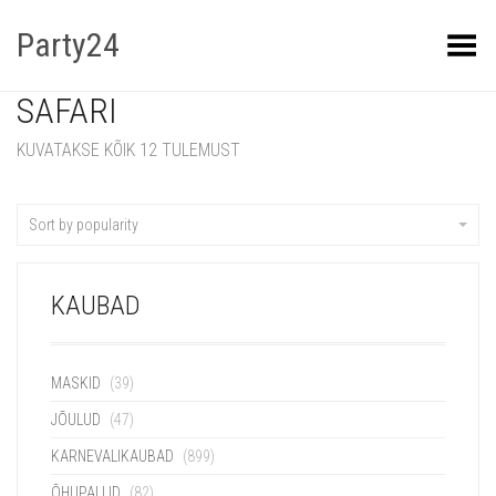
Party24
Kuva menüü
SAFARI
KUVATAKSE KÕIK 12 TULEMUST
Sort by popularity
KAUBAD
MASKID
(39)
JÕULUD
(47)
KARNEVALIKAUBAD
(899)
ÕHUPALLID
(82)