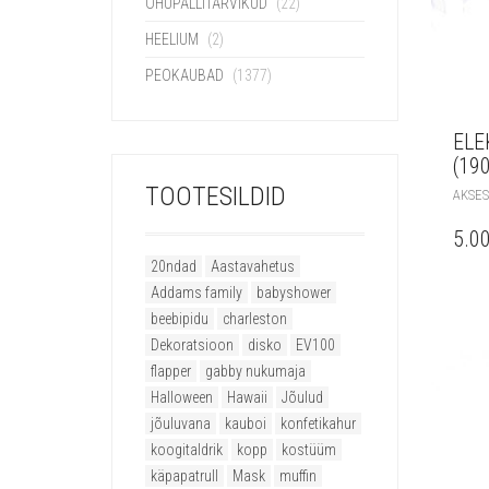
ÕHUPALLITARVIKUD
(22)
HEELIUM
(2)
PEOKAUBAD
(1377)
ELE
(19
TOOTESILDID
AKSES
5.0
20ndad
Aastavahetus
Addams family
babyshower
beebipidu
charleston
Dekoratsioon
disko
EV100
flapper
gabby nukumaja
Halloween
Hawaii
Jõulud
jõuluvana
kauboi
konfetikahur
koogitaldrik
kopp
kostüüm
käpapatrull
Mask
muffin