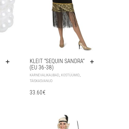
KLEIT “SEQUIN SANDRA”
(EU 36-38)
,
,
KARNEVALIKAUBAD
KOSTÜÜMID
TÄISKASVANUD
33.60
€