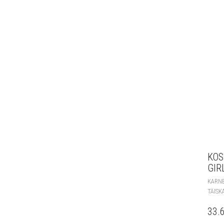
KOS
GIRL
KARN
TÄISK
33.