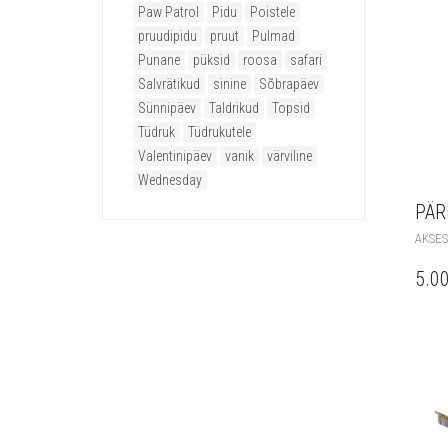
Paw Patrol
Pidu
Poistele
pruudipidu
pruut
Pulmad
Punane
püksid
roosa
safari
Salvrätikud
sinine
Sõbrapäev
Sünnipäev
Taldrikud
Topsid
Tüdruk
Tüdrukutele
Valentinipäev
vanik
värviline
Wednesday
PÄR
AKSES
5.0