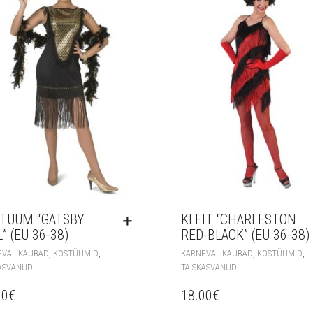
TÜÜM “GATSBY
KLEIT “CHARLESTON
” (EU 36-38)
RED-BLACK” (EU 36-38)
,
,
,
,
EVALIKAUBAD
KOSTÜÜMID
KARNEVALIKAUBAD
KOSTÜÜMID
ASVANUD
TÄISKASVANUD
60
€
18.00
€