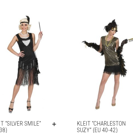
IT “SILVER SMILE”
KLEIT “CHARLESTON
38)
SUZY” (EU 40-42)