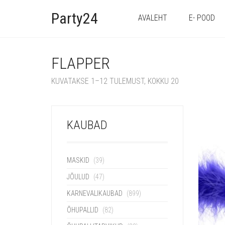
Party24
AVALEHT
E- POOD
FLAPPER
KUVATAKSE 1–12 TULEMUST, KOKKU 20
KAUBAD
MASKID
(39)
JÕULUD
(47)
KARNEVALIKAUBAD
(899)
ÕHUPALLID
(82)