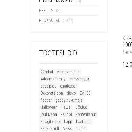
ÕHUPALLITARVIKUD
(23)
HEELIUM
(2)
PEOKAUBAD
(1377)
KII
100
TOOTESILDID
ÕHUPA
12.
20ndad
Aastavahetus
Addams family
babyshower
beebipidu
charleston
Dekoratsioon
disko
EV100
flapper
gabby nukumaja
Halloween
Hawaii
Jõulud
jõuluvana
kauboi
konfetikahur
koogitaldrik
kopp
kostüüm
käpapatrull
Mask
muffin