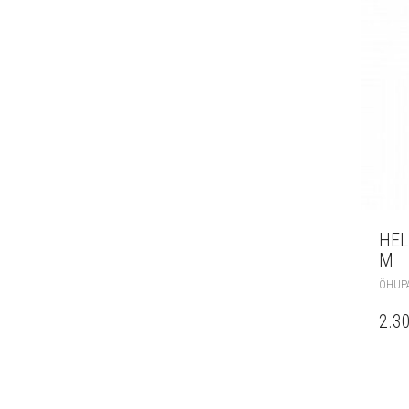
HEL
M
ÕHUPA
2.3