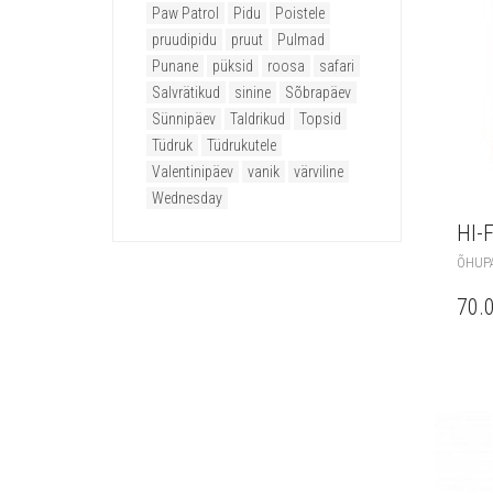
Paw Patrol
Pidu
Poistele
pruudipidu
pruut
Pulmad
Punane
püksid
roosa
safari
Salvrätikud
sinine
Sõbrapäev
Sünnipäev
Taldrikud
Topsid
Tüdruk
Tüdrukutele
Valentinipäev
vanik
värviline
Wednesday
HI-
ÕHUPA
70.