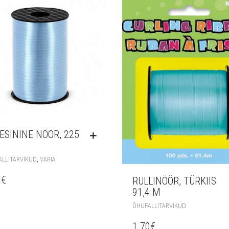
ESININE NÖÖR, 225
,
LLITARVIKUD
VARIA
0
€
RULLINÖÖR, TÜRKIIS
91,4 M
ÕHUPALLITARVIKUD
1.70
€