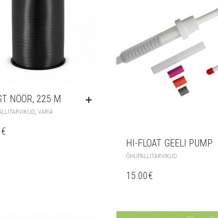
T NÖÖR, 225 M
,
LLITARVIKUD
VARIA
0
€
HI-FLOAT GEELI PUMP
ÕHUPALLITARVIKUD
15.00
€