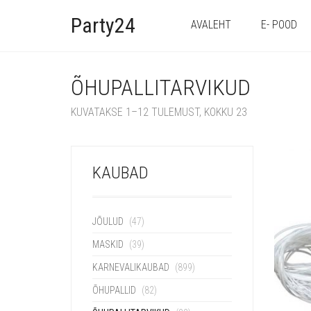
Party24
AVALEHT
E- POOD
ÕHUPALLITARVIKUD
KUVATAKSE 1–12 TULEMUST, KOKKU 23
KAUBAD
JÕULUD
(47)
MASKID
(39)
KARNEVALIKAUBAD
(899)
ÕHUPALLID
(82)