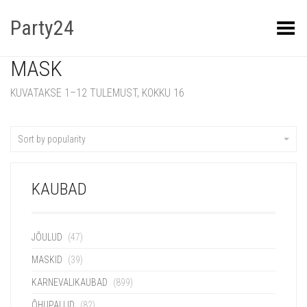
Party24
Kuva menüü
MASK
KUVATAKSE 1–12 TULEMUST, KOKKU 16
Sort by popularity
KAUBAD
JÕULUD
(47)
MASKID
(39)
KARNEVALIKAUBAD
(899)
ÕHUPALLID
(82)