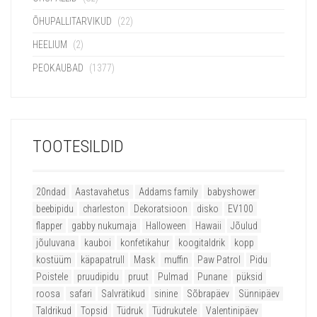
ÕHUPALLITARVIKUD
(22)
HEELIUM
(2)
PEOKAUBAD
(1377)
TOOTESILDID
20ndad
Aastavahetus
Addams family
babyshower
beebipidu
charleston
Dekoratsioon
disko
EV100
flapper
gabby nukumaja
Halloween
Hawaii
Jõulud
jõuluvana
kauboi
konfetikahur
koogitaldrik
kopp
kostüüm
käpapatrull
Mask
muffin
Paw Patrol
Pidu
Poistele
pruudipidu
pruut
Pulmad
Punane
püksid
roosa
safari
Salvrätikud
sinine
Sõbrapäev
Sünnipäev
Taldrikud
Topsid
Tüdruk
Tüdrukutele
Valentinipäev