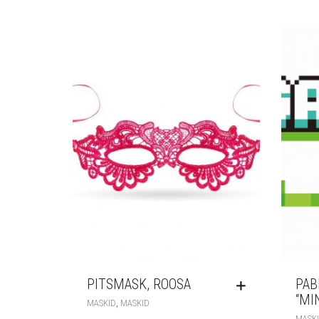
PITSMASK, ROOSA
PAB
“MI
,
MASKID
MASKID
MASK