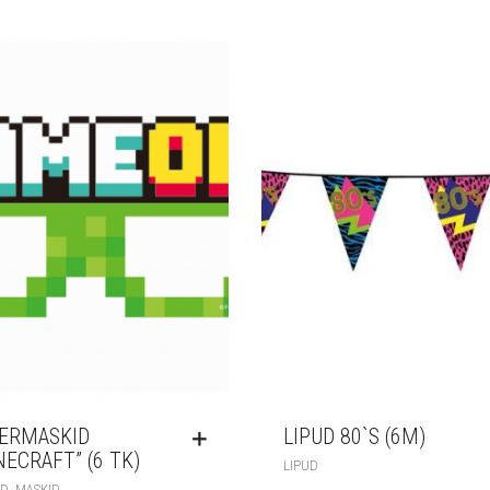
ERMASKID
LIPUD 80`S (6M)
NECRAFT” (6 TK)
LIPUD
,
ID
MASKID