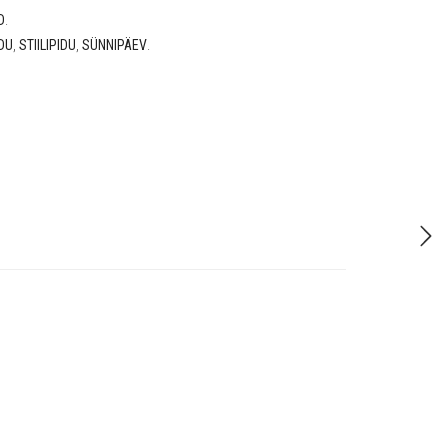
D
.
DU
,
STIILIPIDU
,
SÜNNIPÄEV
.