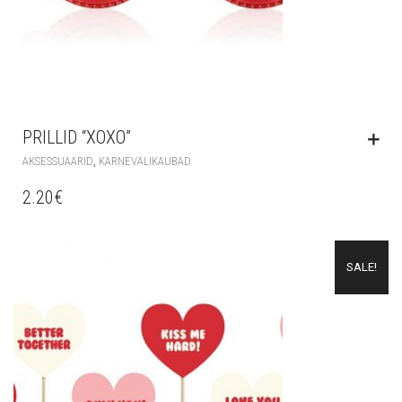
PRILLID “XOXO”
,
AKSESSUAARID
KARNEVALIKAUBAD
2.20
€
SALE!