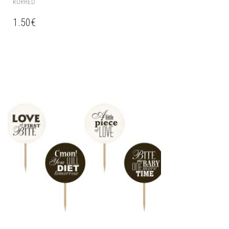
KÕRRED
1.50
€