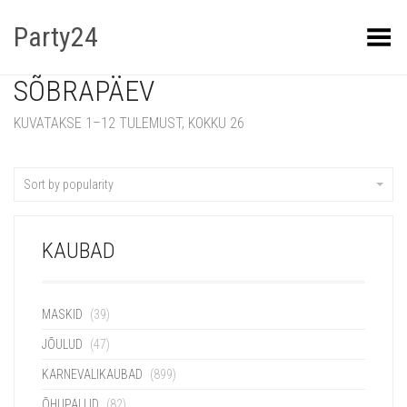
Party24
Kuva menüü
SÕBRAPÄEV
KUVATAKSE 1–12 TULEMUST, KOKKU 26
Sort by popularity
KAUBAD
MASKID
(39)
JÕULUD
(47)
KARNEVALIKAUBAD
(899)
ÕHUPALLID
(82)