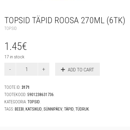
TOPSID TÄPID ROOSA 270ML (6TK)
TOPSID
1.45
€
17 in stock
Topsid
ADD TO CART
Täpid
roosa
270ml
TOOTE ID:
3171
(6tk)
quantity
TOOTEKOOD:
5901238631736
.
KATEGOORIA:
TOPSID
.
TAGS:
BEEBI
,
KATSIKUD
,
SÜNNIPÄEV
,
TÄPID
,
TÜDRUK
.