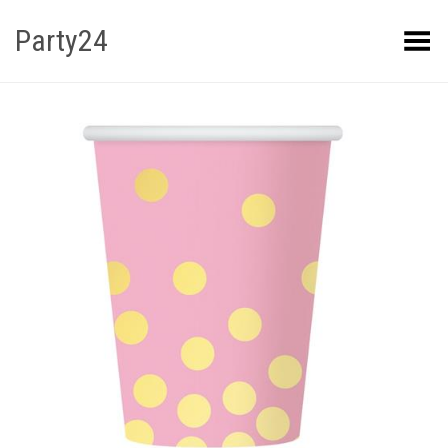
Party24
Kuva menüü