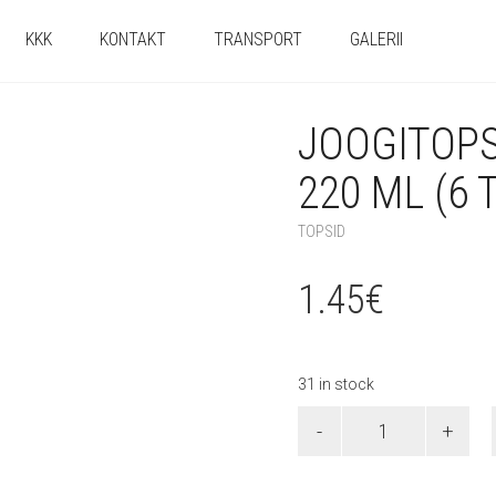
KKK
KONTAKT
TRANSPORT
GALERII
JOOGITOP
220 ML (6 
TOPSID
1.45
€
31 in stock
Joogitopsid
"Mannaroosa"
220
ml