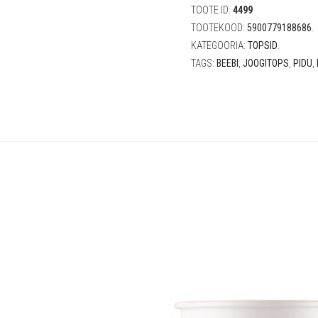
(6
TOOTE ID:
4499
tk)
TOOTEKOOD:
5900779188686
.
quantity
KATEGOORIA:
TOPSID
.
TAGS:
BEEBI
,
JOOGITOPS
,
PIDU
,