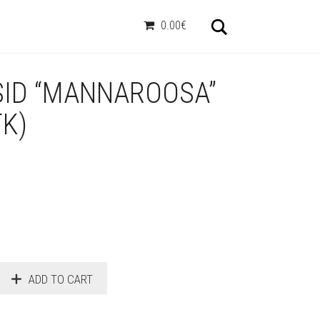
Otsi
0.00€
SID “MANNAROOSA”
TK)
ADD TO CART