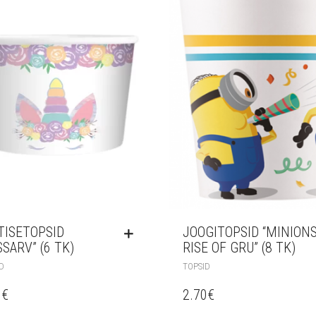
TISETOPSID
JOOGITOPSID “MINIONS
SSARV” (6 TK)
RISE OF GRU” (8 TK)
D
TOPSID
0
€
2.70
€