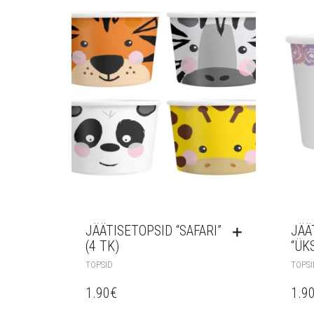
JÄÄTISETOPSID “SAFARI”
JÄÄ
(4 TK)
“ÜK
TOPSID
TOPSI
1.90
€
1.9