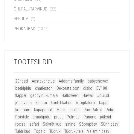
ÕHUPALLITARVIKUD
(22)
HEELIUM
(2)
PEOKAUBAD
(1377)
TOOTESILDID
20ndad
Aastavahetus
Addams family
babyshower
beebipidu
charleston
Dekoratsioon
disko
EV100
flapper
gabby nukumaja
Halloween
Hawaii
Jõulud
jõuluvana
kauboi
konfetikahur
koogitaldrik
kopp
kostüüm
käpapatrull
Mask
muffin
Paw Patrol
Pidu
Poistele
pruudipidu
pruut
Pulmad
Punane
püksid
roosa
safari
Salvrätikud
sinine
Sõbrapäev
Sünnipäev
Taldrikud
Topsid
Tüdruk
Tüdrukutele
Valentinipäev