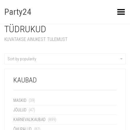
Party24
Kuva menüü
TÜDRUKUD
KUVATAKSE AINUKEST TULEMUST
Sort by popularity
KAUBAD
MASKID
(39)
JÕULUD
(47)
KARNEVALIKAUBAD
(899)
ÕHUPALLID
(82)