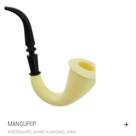
MÄNGUPIIP
,
,
AKSESSUAARID
KARNEVALIKAUBAD
VARIA