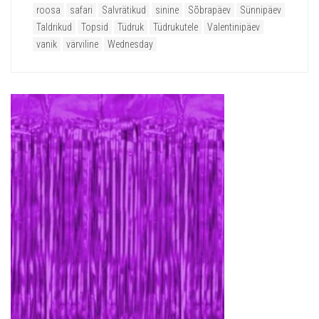
roosa
safari
Salvrätikud
sinine
Sõbrapäev
Sünnipäev
Taldrikud
Topsid
Tüdruk
Tüdrukutele
Valentinipäev
vanik
värviline
Wednesday