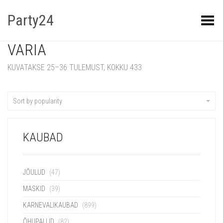
Party24
Kuva menüü
VARIA
KUVATAKSE 25–36 TULEMUST, KOKKU 433
Sort by popularity
KAUBAD
JÕULUD
(47)
MASKID
(39)
KARNEVALIKAUBAD
(899)
ÕHUPALLID
(82)