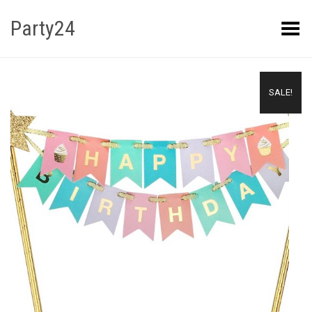
Party24
Kuva menüü
SALE!