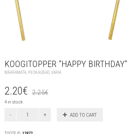
KOOGITOPPER “HAPPY BIRTHDAY”
MÄÄRAMATA
,
PEOKAUBAD
,
VARIA
2.20
€
2.25
€
4 in stock
Koogitopper
ADD TO CART
"Happy
Birthday"
quantity
TOOTE ID:
12872