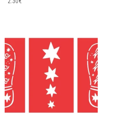
2.30
€