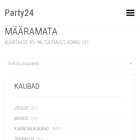
Party24
Kuva menüü
MÄÄRAMATA
KUVATAKSE 85–96 TULEMUST, KOKKU 101
Sort by popularity
KAUBAD
JÕULUD
(47)
MASKID
(39)
KARNEVALIKAUBAD
(899)
ÕHUPALLID
(82)