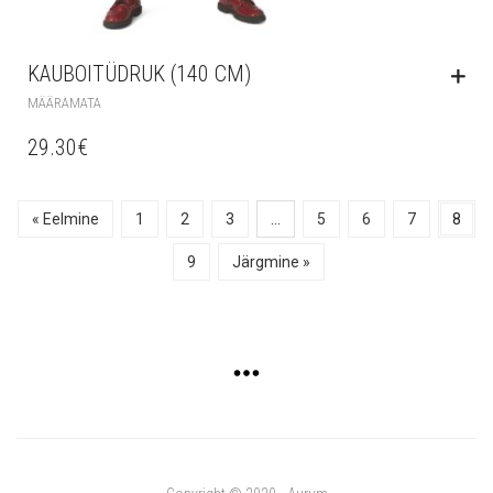
KAUBOITÜDRUK (140 CM)
MÄÄRAMATA
29.30
€
« Eelmine
1
2
3
…
5
6
7
8
9
Järgmine »