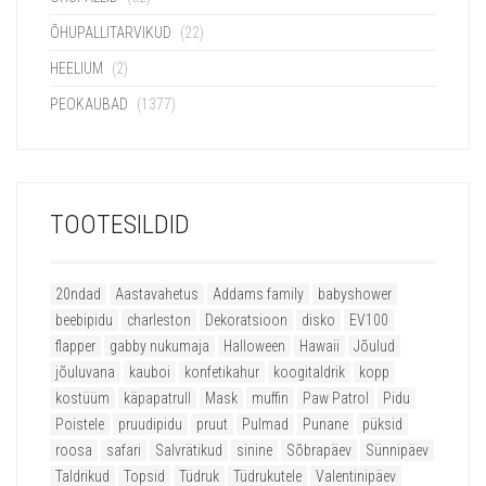
ÕHUPALLITARVIKUD
(22)
HEELIUM
(2)
PEOKAUBAD
(1377)
TOOTESILDID
20ndad
Aastavahetus
Addams family
babyshower
beebipidu
charleston
Dekoratsioon
disko
EV100
flapper
gabby nukumaja
Halloween
Hawaii
Jõulud
jõuluvana
kauboi
konfetikahur
koogitaldrik
kopp
kostüüm
käpapatrull
Mask
muffin
Paw Patrol
Pidu
Poistele
pruudipidu
pruut
Pulmad
Punane
püksid
roosa
safari
Salvrätikud
sinine
Sõbrapäev
Sünnipäev
Taldrikud
Topsid
Tüdruk
Tüdrukutele
Valentinipäev