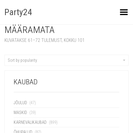
Party24
Kuva menüü
MÄÄRAMATA
KUVATAKSE 61–72 TULEMUST, KOKKU 101
Sort by popularity
KAUBAD
JÕULUD
(47)
MASKID
(39)
KARNEVALIKAUBAD
(899)
ÕHUPALLID
(82)