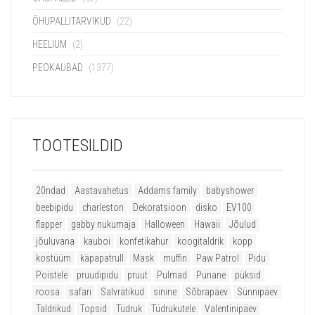
ÕHUPALLITARVIKUD
(22)
HEELIUM
(2)
PEOKAUBAD
(1377)
TOOTESILDID
20ndad
Aastavahetus
Addams family
babyshower
beebipidu
charleston
Dekoratsioon
disko
EV100
flapper
gabby nukumaja
Halloween
Hawaii
Jõulud
jõuluvana
kauboi
konfetikahur
koogitaldrik
kopp
kostüüm
käpapatrull
Mask
muffin
Paw Patrol
Pidu
Poistele
pruudipidu
pruut
Pulmad
Punane
püksid
roosa
safari
Salvrätikud
sinine
Sõbrapäev
Sünnipäev
Taldrikud
Topsid
Tüdruk
Tüdrukutele
Valentinipäev