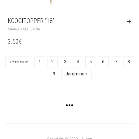
KOOGITOPPER “18”
,
MÄÄRAMATA
VARIA
3.50
€
« Eelmine
1
2
3
4
5
6
7
8
9
Järgmine »