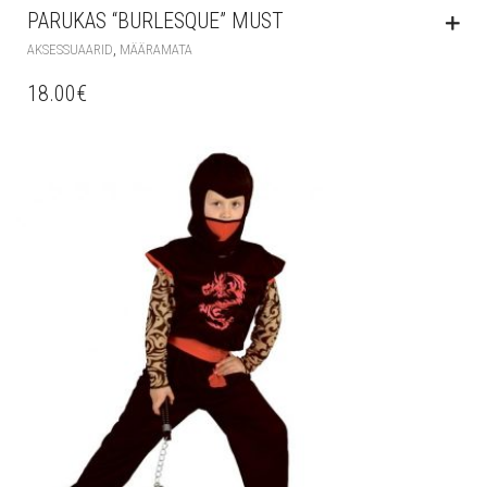
PARUKAS “BURLESQUE” MUST
,
AKSESSUAARID
MÄÄRAMATA
18.00
€