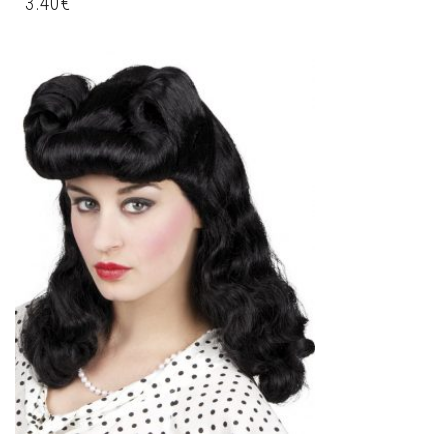
3.40
€