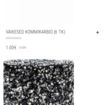
VÄIKESED KOMMIKARBID (6 TK)
MÄÄRAMATA
1.00
€
2.20
€