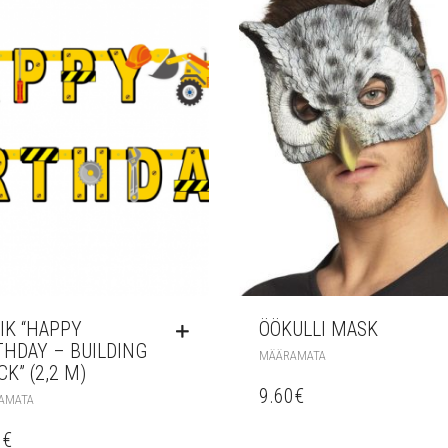
IK “HAPPY
ÖÖKULLI MASK
THDAY – BUILDING
MÄÄRAMATA
CK” (2,2 M)
9.60
€
AMATA
0
€