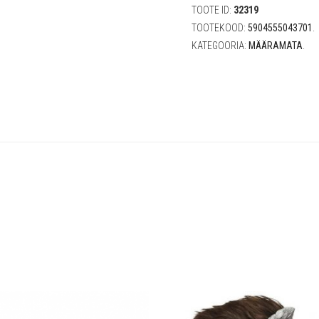
TOOTE ID:
32319
TOOTEKOOD:
5904555043701
.
KATEGOORIA:
MÄÄRAMATA
.