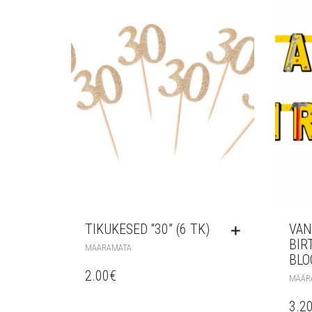
TIKUKESED “30” (6 TK)
VAN
BIR
MÄÄRAMATA
BLO
2.00
€
MÄÄR
3.2