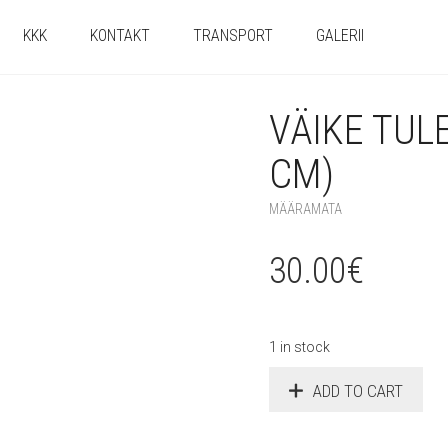
KKK
KONTAKT
TRANSPORT
GALERII
VÄIKE TUL
CM)
MÄÄRAMATA
30.00
€
1 in stock
ADD TO CART