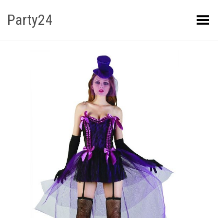
Party24
Kuva menüü