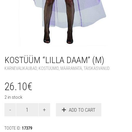
KOSTÜÜM “LILLA DAAM” (M)
KARNEVALIKAUBAD
,
KOSTÜÜMID
,
MÄÄRAMATA
,
TÄISKASVANUD
26.10
€
2 in stock
Kostüüm
ADD TO CART
"Lilla
daam"
(M)
TOOTE ID:
17379
quantity