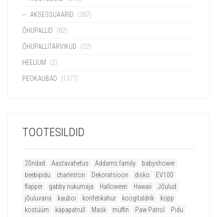
AKSESSUAARID
(387)
ÕHUPALLID
(82)
ÕHUPALLITARVIKUD
(22)
HEELIUM
(2)
PEOKAUBAD
(1377)
TOOTESILDID
20ndad
Aastavahetus
Addams family
babyshower
beebipidu
charleston
Dekoratsioon
disko
EV100
flapper
gabby nukumaja
Halloween
Hawaii
Jõulud
jõuluvana
kauboi
konfetikahur
koogitaldrik
kopp
kostüüm
käpapatrull
Mask
muffin
Paw Patrol
Pidu