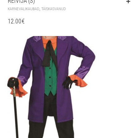
REIVIJA (S)
,
KARNEVALIKAUBAD
TÄISKASVANUD
12.00
€