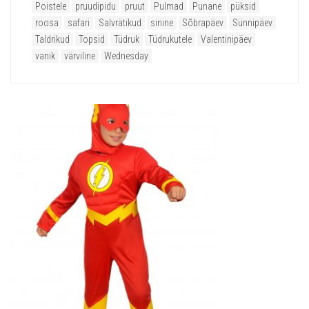
Poistele
pruudipidu
pruut
Pulmad
Punane
püksid
roosa
safari
Salvrätikud
sinine
Sõbrapäev
Sünnipäev
Taldrikud
Topsid
Tüdruk
Tüdrukutele
Valentinipäev
vanik
värviline
Wednesday