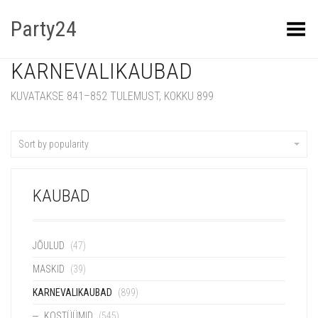
Party24
Kuva menüü
KARNEVALIKAUBAD
KUVATAKSE 841–852 TULEMUST, KOKKU 899
Sort by popularity
KAUBAD
JÕULUD
(47)
MASKID
(39)
KARNEVALIKAUBAD
(899)
KOSTÜÜMID
(545)