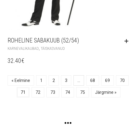
ROHELINE SABAKUUB (52/54)
,
KARNEVALIKAUBAD
TÄISKASVANUD
32.40
€
« Eelmine
1
2
3
…
68
69
70
71
72
73
74
75
Järgmine »