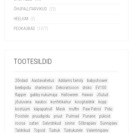
ÕHUPALLITARVIKUD
(22)
HEELIUM
(2)
PEOKAUBAD
(1377)
TOOTESILDID
20ndad
Aastavahetus
Addams family
babyshower
beebipidu
charleston
Dekoratsioon
disko
EV100
flapper
gabby nukumaja
Halloween
Hawaii
Jõulud
jõuluvana
kauboi
konfetikahur
koogitaldrik
kopp
kostüüm
käpapatrull
Mask
muffin
Paw Patrol
Pidu
Poistele
pruudipidu
pruut
Pulmad
Punane
püksid
roosa
safari
Salvrätikud
sinine
Sõbrapäev
Sünnipäev
Taldrikud
Topsid
Tüdruk
Tüdrukutele
Valentinipäev