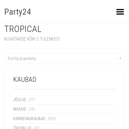
Party24
Kuva menüü
TROPICAL
KUVATAKSE KÕIK 5 TULEMUST
Sort by popularity
KAUBAD
JÕULUD
(47)
MASKID
(39)
KARNEVALIKAUBAD
(899)
ÕHUPALLID
(82)