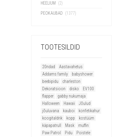
HEELIUM
(2)
PEOKAUBAD
(1377)
TOOTESILDID
20ndad
Aastavahetus
Addams family
babyshower
beebipidu
charleston
Dekoratsioon
disko
EV100
flapper
gabby nukumaja
Halloween
Hawaii
Jõulud
jõuluvana
kauboi
konfetikahur
koogitaldrik
kopp
kostüüm
käpapatrull
Mask
muffin
Paw Patrol
Pidu
Poistele