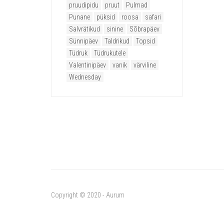
pruudipidu
pruut
Pulmad
Punane
püksid
roosa
safari
Salvrätikud
sinine
Sõbrapäev
Sünnipäev
Taldrikud
Topsid
Tüdruk
Tüdrukutele
Valentinipäev
vanik
värviline
Wednesday
Copyright © 2020 - Aurum