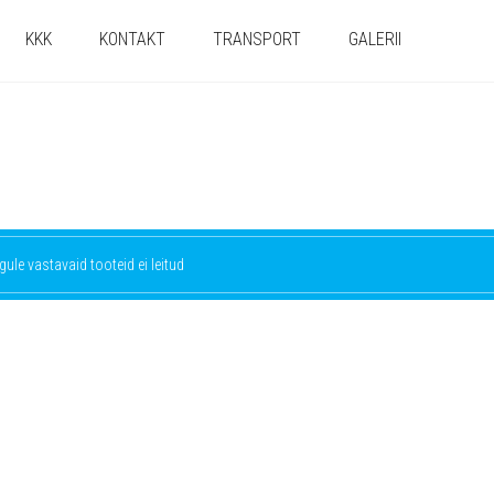
KKK
KONTAKT
TRANSPORT
GALERII
gule vastavaid tooteid ei leitud