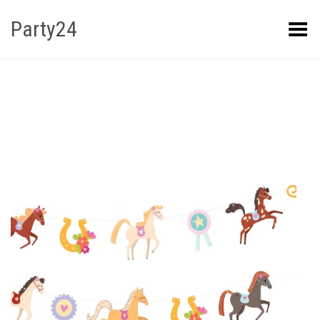
Party24
Kuva menüü