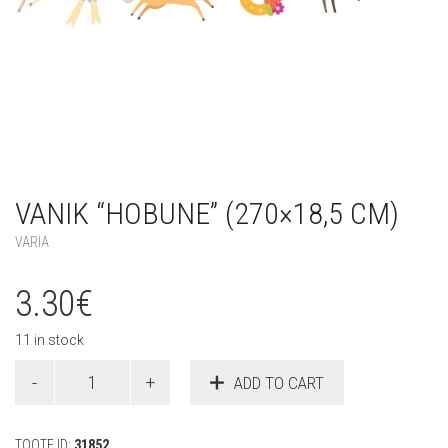
VANIK “HOBUNE” (270×18,5 CM)
VARIA
3.30
€
11 in stock
Vanik
ADD TO CART
"Hobune"
(270x18,5
cm)
TOOTE ID:
31852