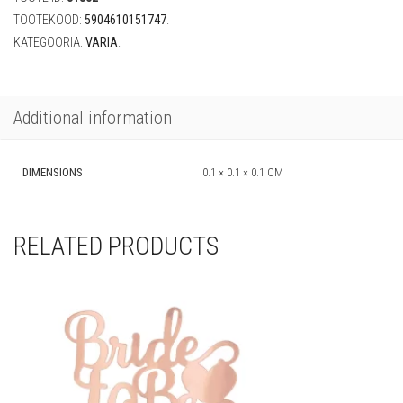
quantity
TOOTEKOOD:
5904610151747
.
KATEGOORIA:
VARIA
.
Additional information
DIMENSIONS
0.1 × 0.1 × 0.1 CM
RELATED PRODUCTS