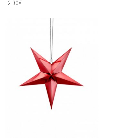
2.30
€