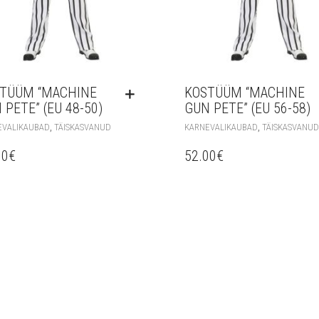
TÜÜM “MACHINE
KOSTÜÜM “MACHINE
 PETE” (EU 48-50)
GUN PETE” (EU 56-58)
,
,
EVALIKAUBAD
TÄISKASVANUD
KARNEVALIKAUBAD
TÄISKASVANUD
00
€
52.00
€