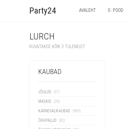
Party24
AVALEHT
E- POOD
LURCH
KUVATAKSE KÕIK 3 TULEMUST
KAUBAD
JÕULUD
(47)
MASKID
(39)
KARNEVALIKAUBAD
(899)
ÕHUPALLID
(82)