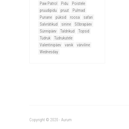
Paw Patrol
Pidu
Poistele
pruudipidu
pruut
Pulmad
Punane
püksid
roosa
safari
Salvrätikud
sinine
Sõbrapäev
Sünnipäev
Taldrikud
Topsid
Tüdruk
Tüdrukutele
Valentinipäev
vanik
värviline
Wednesday
Copyright © 2020 - Aurum