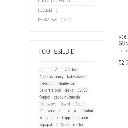
ÕHUPALLITARVIKUD
(22)
HEELIUM
(2)
PEOKAUBAD
(1377)
KOS
GUN
TOOTESILDID
KARN
52.
20ndad
Aastavahetus
Addams family
babyshower
beebipidu
charleston
Dekoratsioon
disko
EV100
flapper
gabby nukumaja
Halloween
Hawaii
Jõulud
jõuluvana
kauboi
konfetikahur
koogitaldrik
kopp
kostüüm
käpapatrull
Mask
muffin