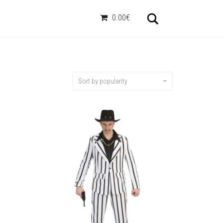
Otsi
0.00€
Sort by popularity