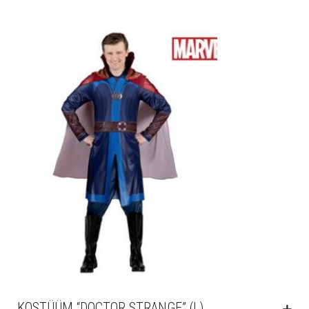
KOSTÜÜM “DOCTOR STRANGE” (L)