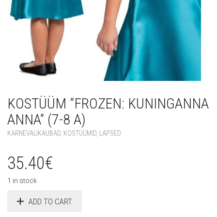
KOSTÜÜM “FROZEN: KUNINGANNA
ANNA” (7-8 A)
KARNEVALIKAUBAD
,
KOSTÜÜMID
,
LAPSED
35.40
€
1 in stock
ADD TO CART