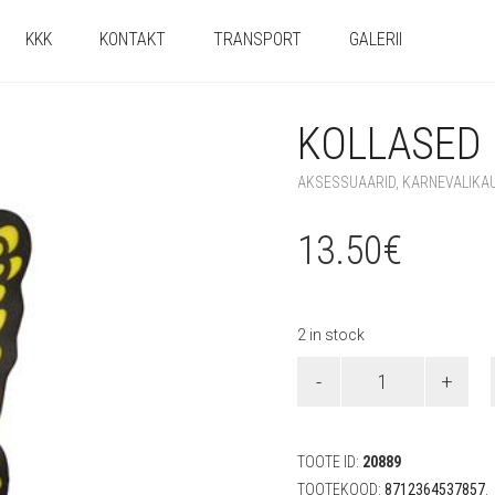
KKK
KONTAKT
TRANSPORT
GALERII
KOLLASED 
AKSESSUAARID
,
KARNEVALIKA
13.50
€
2 in stock
Kollased
liblikatiivad
quantity
TOOTE ID:
20889
TOOTEKOOD:
8712364537857
.