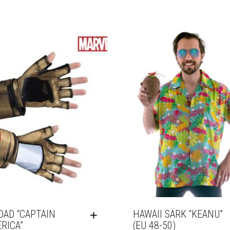
DAD “CAPTAIN
HAWAII SÄRK “KEANU”
RICA”
(EU 48-50)