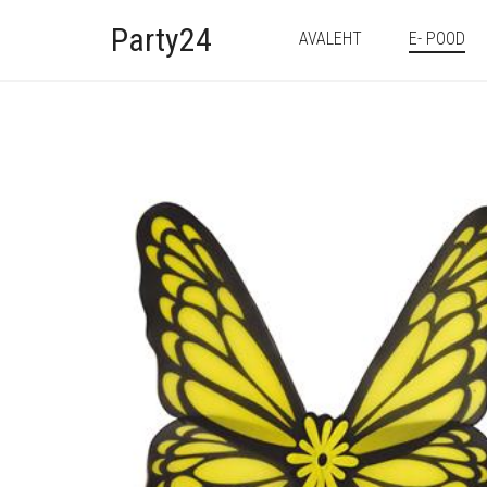
Party24
AVALEHT
E- POOD