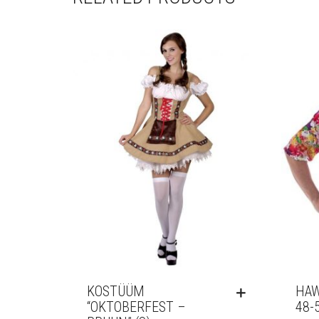
KOSTÜÜM
HAW
“OKTOBERFEST –
48-