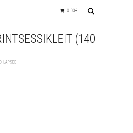
Otsi
0.00€
INTSESSIKLEIT (140
D
,
LAPSED