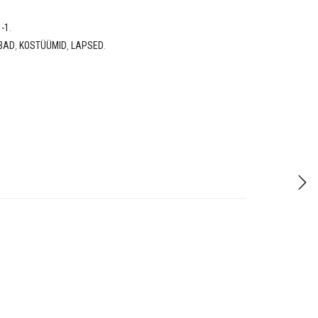
-1
.
BAD
,
KOSTÜÜMID
,
LAPSED
.