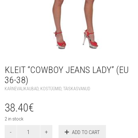
KLEIT “COWBOY JEANS LADY” (EU
36-38)
KARNEVALIKAUBAD
,
KOSTÜÜMID
,
TÄISKASVANUD
38.40
€
2 in stock
Kleit
ADD TO CART
"Cowboy