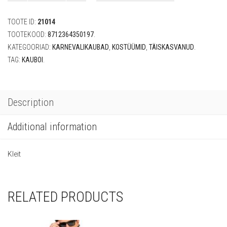
Jeans
Lady"
TOOTE ID:
21014
(EU
36-
TOOTEKOOD:
8712364350197
.
38)
KATEGOORIAD:
KARNEVALIKAUBAD
,
KOSTÜÜMID
,
TÄISKASVANUD
.
quantity
TAG:
KAUBOI
.
Description
Additional information
Kleit
RELATED PRODUCTS