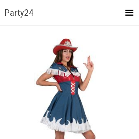
Party24
Kuva menüü