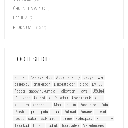
ÕHUPALLITARVIKUD
(22)
HEELIUM
(2)
PEOKAUBAD
(1377)
TOOTESILDID
20ndad
Aastavahetus
Addams family
babyshower
beebipidu
charleston
Dekoratsioon
disko
EV100
flapper
gabby nukumaja
Halloween
Hawaii
Jõulud
jõuluvana
kauboi
konfetikahur
koogitaldrik
kopp
kostüüm
käpapatrull
Mask
muffin
Paw Patrol
Pidu
Poistele
pruudipidu
pruut
Pulmad
Punane
püksid
roosa
safari
Salvrätikud
sinine
Sõbrapäev
Sünnipäev
Taldrikud
Topsid
Tüdruk
Tüdrukutele
Valentinipäev