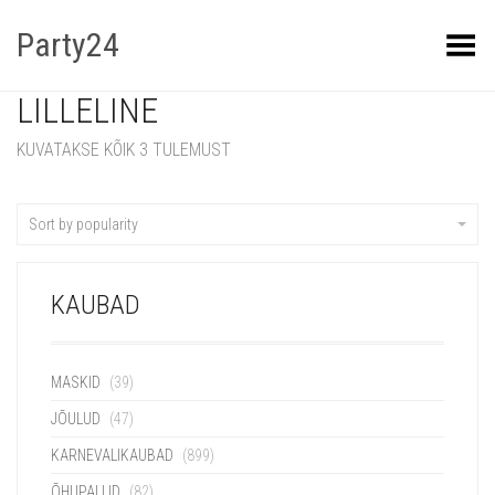
Party24
Kuva menüü
LILLELINE
KUVATAKSE KÕIK 3 TULEMUST
Sort by popularity
KAUBAD
MASKID
(39)
JÕULUD
(47)
KARNEVALIKAUBAD
(899)
ÕHUPALLID
(82)