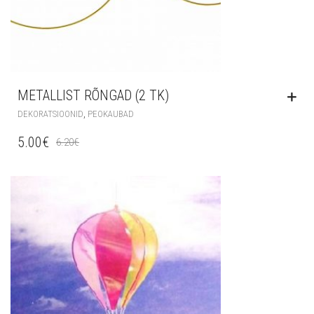
METALLIST RÕNGAD (2 TK)
,
DEKORATSIOONID
PEOKAUBAD
5.00
€
6.20
€