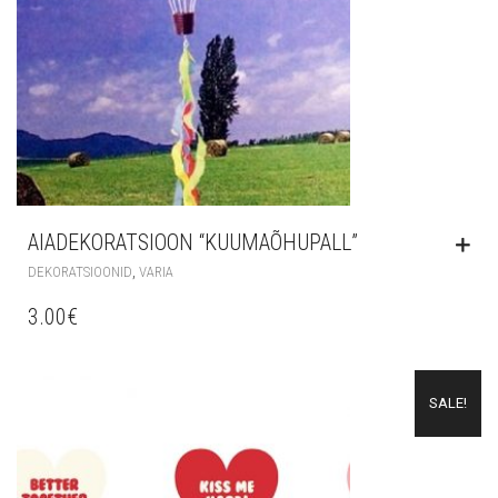
AIADEKORATSIOON “KUUMAÕHUPALL”
,
DEKORATSIOONID
VARIA
3.00
€
SALE!