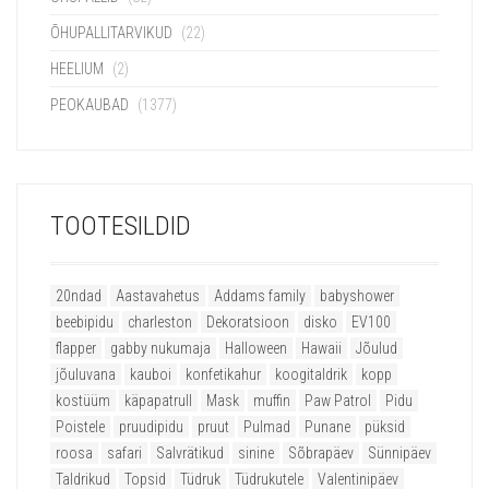
ÕHUPALLITARVIKUD
(22)
HEELIUM
(2)
PEOKAUBAD
(1377)
TOOTESILDID
20ndad
Aastavahetus
Addams family
babyshower
beebipidu
charleston
Dekoratsioon
disko
EV100
flapper
gabby nukumaja
Halloween
Hawaii
Jõulud
jõuluvana
kauboi
konfetikahur
koogitaldrik
kopp
kostüüm
käpapatrull
Mask
muffin
Paw Patrol
Pidu
Poistele
pruudipidu
pruut
Pulmad
Punane
püksid
roosa
safari
Salvrätikud
sinine
Sõbrapäev
Sünnipäev
Taldrikud
Topsid
Tüdruk
Tüdrukutele
Valentinipäev