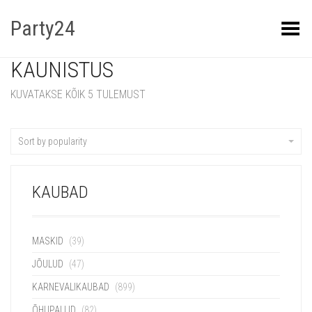
Party24
Kuva menüü
KAUNISTUS
KUVATAKSE KÕIK 5 TULEMUST
Sort by popularity
KAUBAD
MASKID
(39)
JÕULUD
(47)
KARNEVALIKAUBAD
(899)
ÕHUPALLID
(82)