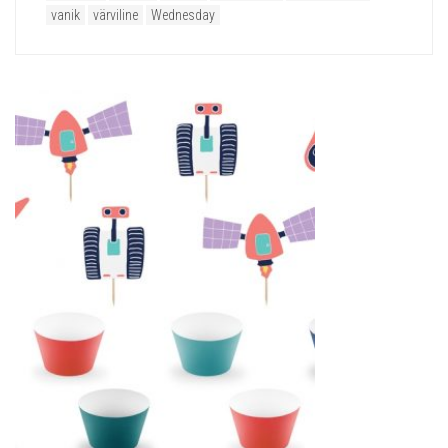
vanik
värviline
Wednesday