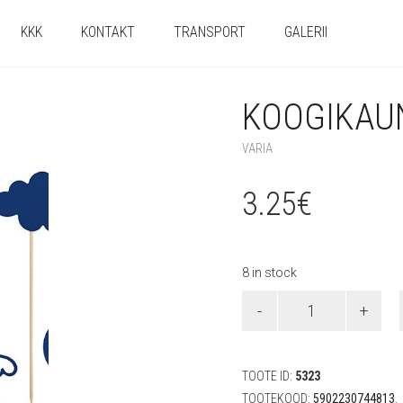
KKK
KONTAKT
TRANSPORT
GALERII
KOOGIKAUN
VARIA
3.25
€
8 in stock
Koogikaunistused
"Ahoi"
9tk
quantity
TOOTE ID:
5323
TOOTEKOOD:
5902230744813
.