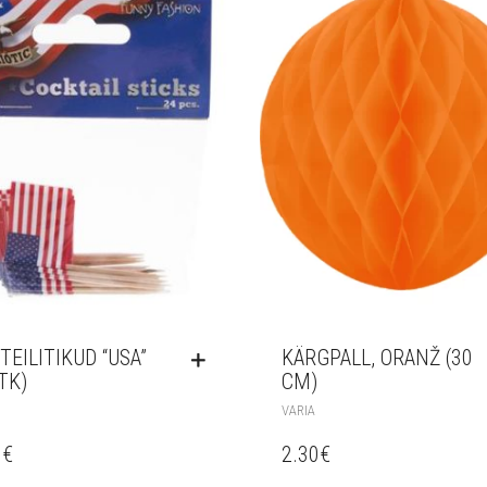
TEILITIKUD “USA”
KÄRGPALL, ORANŽ (30
TK)
CM)
VARIA
0
€
2.30
€