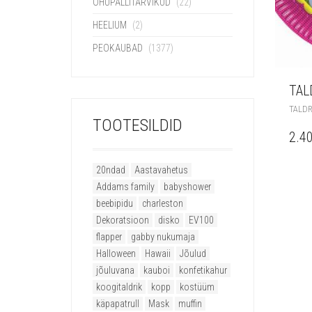
ÕHUPALLITARVIKUD
(22)
HEELIUM
(2)
PEOKAUBAD
(1377)
TAL
TALDR
TOOTESILDID
2.4
20ndad
Aastavahetus
Addams family
babyshower
beebipidu
charleston
Dekoratsioon
disko
EV100
flapper
gabby nukumaja
Halloween
Hawaii
Jõulud
jõuluvana
kauboi
konfetikahur
koogitaldrik
kopp
kostüüm
käpapatrull
Mask
muffin