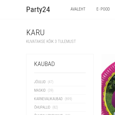
Party24
AVALEHT
E- POOD
KARU
KUVATAKSE KÕIK 3 TULEMUST
KAUBAD
JÕULUD
(47)
MASKID
(39)
KARNEVALIKAUBAD
(899)
ÕHUPALLID
(82)