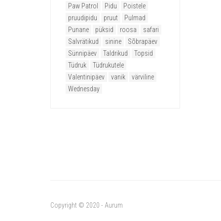
Paw Patrol
Pidu
Poistele
pruudipidu
pruut
Pulmad
Punane
püksid
roosa
safari
Salvrätikud
sinine
Sõbrapäev
Sünnipäev
Taldrikud
Topsid
Tüdruk
Tüdrukutele
Valentinipäev
vanik
värviline
Wednesday
Copyright © 2020 - Aurum