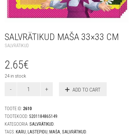
SALVRÄTIKUD MAŠA 33×33 CM
SALVRÄTIKUD
2.65
€
24 in stock
Salvrätikud
ADD TO CART
Maša
33x33
cm
TOOTE ID:
2610
quantity
TOOTEKOOD:
5201184865149
.
KATEGOORIA:
SALVRÄTIKUD
.
TAGS:
KARU
,
LASTEPIDU
,
MAŠA
,
SALVRÄTIKUD
.