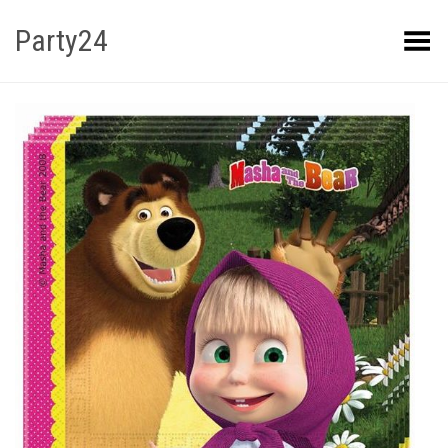
Party24
Kuva menüü