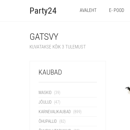
Party24
AVALEHT
E- POOD
GATSVY
KUVATAKSE KÕIK 3 TULEMUST
KAUBAD
MASKID
(39)
JÕULUD
(47)
KARNEVALIKAUBAD
(899)
ÕHUPALLID
(82)