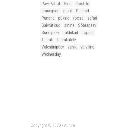
Paw Patrol
Pidu
Poistele
pruudipidu
pruut
Pulmad
Punane
püksid
roosa
safari
Salvrätikud
sinine
Sõbrapäev
Sünnipäev
Taldrikud
Topsid
Tüdruk
Tüdrukutele
Valentinipäev
vanik
värviline
Wednesday
Copyright © 2020 - Aurum