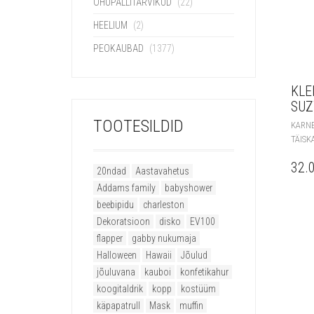
ÕHUPALLITARVIKUD
(22)
HEELIUM
(2)
PEOKAUBAD
(1377)
KLE
SUZ
TOOTESILDID
KARN
TÄISK
32.
20ndad
Aastavahetus
Addams family
babyshower
beebipidu
charleston
Dekoratsioon
disko
EV100
flapper
gabby nukumaja
Halloween
Hawaii
Jõulud
jõuluvana
kauboi
konfetikahur
koogitaldrik
kopp
kostüüm
käpapatrull
Mask
muffin