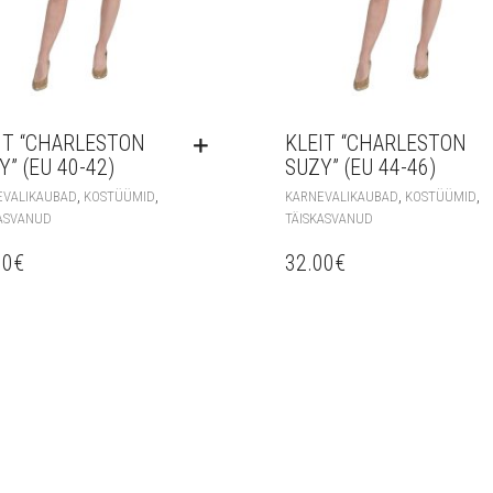
IT “CHARLESTON
KLEIT “CHARLESTON
Y” (EU 40-42)
SUZY” (EU 44-46)
,
,
,
,
EVALIKAUBAD
KOSTÜÜMID
KARNEVALIKAUBAD
KOSTÜÜMID
ASVANUD
TÄISKASVANUD
00
€
32.00
€