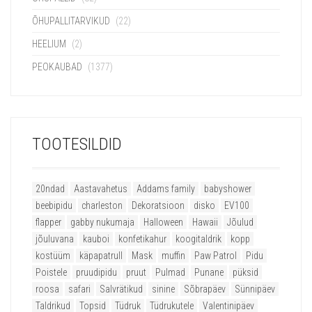
ÕHUPALLITARVIKUD
(22)
HEELIUM
(2)
PEOKAUBAD
(1377)
TOOTESILDID
20ndad
Aastavahetus
Addams family
babyshower
beebipidu
charleston
Dekoratsioon
disko
EV100
flapper
gabby nukumaja
Halloween
Hawaii
Jõulud
jõuluvana
kauboi
konfetikahur
koogitaldrik
kopp
kostüüm
käpapatrull
Mask
muffin
Paw Patrol
Pidu
Poistele
pruudipidu
pruut
Pulmad
Punane
püksid
roosa
safari
Salvrätikud
sinine
Sõbrapäev
Sünnipäev
Taldrikud
Topsid
Tüdruk
Tüdrukutele
Valentinipäev