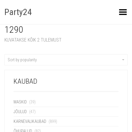
Party24
Kuva menüü
1290
KUVATAKSE KÕIK 2 TULEMUST
Sort by popularity
KAUBAD
MASKID
(39)
JÕULUD
(47)
KARNEVALIKAUBAD
(899)
ÕHUPALLID
(82)