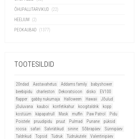
ÕHUPALLITARVIKUD
(22)
HEELIUM
(2)
PEOKAUBAD
(1377)
TOOTESILDID
20ndad
Aastavahetus
Addams family
babyshower
beebipidu
charleston
Dekoratsioon
disko
EV100
flapper
gabby nukumaja
Halloween
Hawaii
Jõulud
jõuluvana
kauboi
konfetikahur
koogitaldrik
kopp
kostüüm
käpapatrull
Mask
muffin
Paw Patrol
Pidu
Poistele
pruudipidu
pruut
Pulmad
Punane
püksid
roosa
safari
Salvrätikud
sinine
Sõbrapäev
Sünnipäev
Taldrikud
Topsid
Tüdruk
Tüdrukutele
Valentinipäev