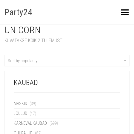
Party24
Kuva menüü
UNICORN
KUVATAKSE KÕIK 2 TULEMUST
Sort by popularity
KAUBAD
MASKID
(39)
JÕULUD
(47)
KARNEVALIKAUBAD
(899)
ÕHUPALLID
(82)