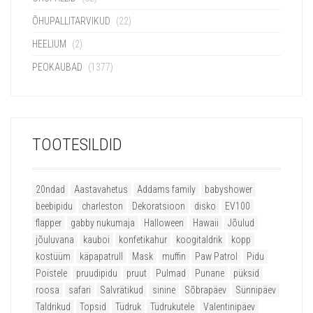
ÕHUPALLITARVIKUD
(22)
HEELIUM
(2)
PEOKAUBAD
(1377)
TOOTESILDID
20ndad
Aastavahetus
Addams family
babyshower
beebipidu
charleston
Dekoratsioon
disko
EV100
flapper
gabby nukumaja
Halloween
Hawaii
Jõulud
jõuluvana
kauboi
konfetikahur
koogitaldrik
kopp
kostüüm
käpapatrull
Mask
muffin
Paw Patrol
Pidu
Poistele
pruudipidu
pruut
Pulmad
Punane
püksid
roosa
safari
Salvrätikud
sinine
Sõbrapäev
Sünnipäev
Taldrikud
Topsid
Tüdruk
Tüdrukutele
Valentinipäev