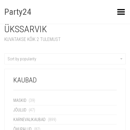
Party24
Kuva menüü
ÜKSSARVIK
KUVATAKSE KÕIK 2 TULEMUST
Sort by popularity
KAUBAD
MASKID
(39)
JÕULUD
(47)
KARNEVALIKAUBAD
(899)
ÕHUPALLID
(82)