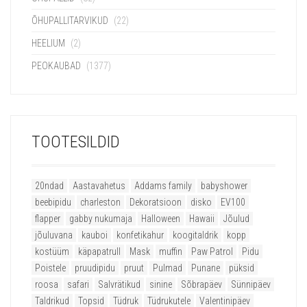
ÕHUPALLITARVIKUD
(22)
HEELIUM
(2)
PEOKAUBAD
(1377)
TOOTESILDID
20ndad
Aastavahetus
Addams family
babyshower
beebipidu
charleston
Dekoratsioon
disko
EV100
flapper
gabby nukumaja
Halloween
Hawaii
Jõulud
jõuluvana
kauboi
konfetikahur
koogitaldrik
kopp
kostüüm
käpapatrull
Mask
muffin
Paw Patrol
Pidu
Poistele
pruudipidu
pruut
Pulmad
Punane
püksid
roosa
safari
Salvrätikud
sinine
Sõbrapäev
Sünnipäev
Taldrikud
Topsid
Tüdruk
Tüdrukutele
Valentinipäev