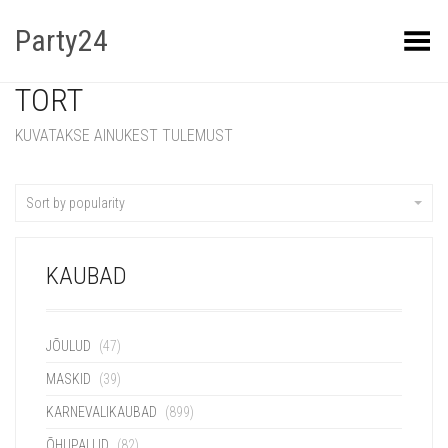
Party24
Kuva menüü
TORT
KUVATAKSE AINUKEST TULEMUST
Sort by popularity
KAUBAD
JÕULUD
(47)
MASKID
(39)
KARNEVALIKAUBAD
(899)
ÕHUPALLID
(82)