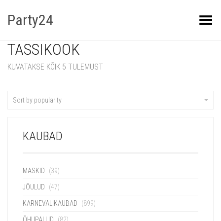
Party24
Kuva menüü
TASSIKOOK
KUVATAKSE KÕIK 5 TULEMUST
Sort by popularity
KAUBAD
MASKID
(39)
JÕULUD
(47)
KARNEVALIKAUBAD
(899)
ÕHUPALLID
(82)