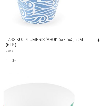
TASSIKOOGI ÜMBRIS “AHOI” 5×7,5×5,5CM
(6TK)
VARIA
1.60
€