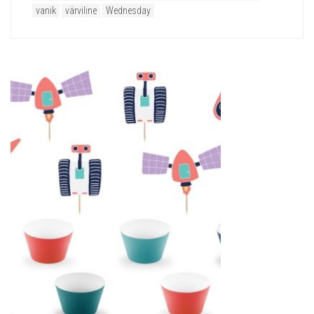
vanik
värviline
Wednesday