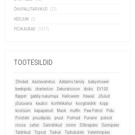
ÕHUPALLITARVIKUD
(22)
HEELIUM
(2)
PEOKAUBAD
(1377)
TOOTESILDID
20ndad
Aastavahetus
Addams family
babyshower
beebipidu
charleston
Dekoratsioon
disko
EV100
flapper
gabby nukumaja
Halloween
Hawaii
Jõulud
jõuluvana
kauboi
konfetikahur
koogitaldrik
kopp
kostüüm
käpapatrull
Mask
muffin
Paw Patrol
Pidu
Poistele
pruudipidu
pruut
Pulmad
Punane
püksid
roosa
safari
Salvrätikud
sinine
Sõbrapäev
Sünnipäev
Taldrikud
Topsid
Tüdruk
Tüdrukutele
Valentinipäev