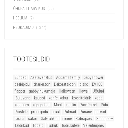
ÕHUPALLITARVIKUD
(22)
HEELIUM
(2)
PEOKAUBAD
(1377)
TOOTESILDID
20ndad
Aastavahetus
Addams family
babyshower
beebipidu
charleston
Dekoratsioon
disko
EV100
flapper
gabby nukumaja
Halloween
Hawaii
Jõulud
jõuluvana
kauboi
konfetikahur
koogitaldrik
kopp
kostüüm
käpapatrull
Mask
muffin
Paw Patrol
Pidu
Poistele
pruudipidu
pruut
Pulmad
Punane
püksid
roosa
safari
Salvrätikud
sinine
Sõbrapäev
Sünnipäev
Taldrikud
Topsid
Tüdruk
Tüdrukutele
Valentinipäev