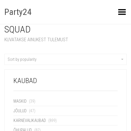
Party24
Kuva menüü
SQUAD
KUVATAKSE AINUKEST TULEMUST
Sort by popularity
KAUBAD
MASKID
(39)
JÕULUD
(47)
KARNEVALIKAUBAD
(899)
ÕHUPALLID
(82)