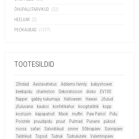
ÕHUPALLITARVIKUD
(22)
HEELIUM
(2)
PEOKAUBAD
(1377)
TOOTESILDID
20ndad
Aastavahetus
Addams family
babyshower
beebipidu
charleston
Dekoratsioon
disko
EV100
flapper
gabby nukumaja
Halloween
Hawaii
Jõulud
jõuluvana
kauboi
konfetikahur
koogitaldrik
kopp
kostüüm
käpapatrull
Mask
muffin
Paw Patrol
Pidu
Poistele
pruudipidu
pruut
Pulmad
Punane
püksid
roosa
safari
Salvrätikud
sinine
Sõbrapäev
Sünnipäev
Taldrikud
Topsid
Tüdruk
Tüdrukutele
Valentinipäev