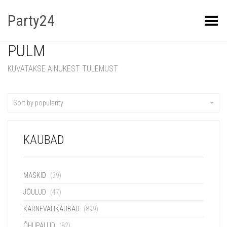
Party24
Kuva menüü
PULM
KUVATAKSE AINUKEST TULEMUST
Sort by popularity
KAUBAD
MASKID
(39)
JÕULUD
(47)
KARNEVALIKAUBAD
(899)
ÕHUPALLID
(82)