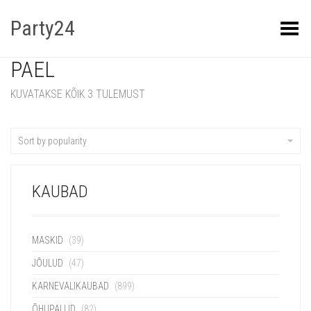
Party24
Kuva menüü
PAEL
KUVATAKSE KÕIK 3 TULEMUST
Sort by popularity
KAUBAD
MASKID
(39)
JÕULUD
(47)
KARNEVALIKAUBAD
(899)
ÕHUPALLID
(82)