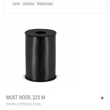
vanik
värviline
Wednesday
MUST NÖÖR, 225 M
,
ÕHUPALLITARVIKUD
VARIA