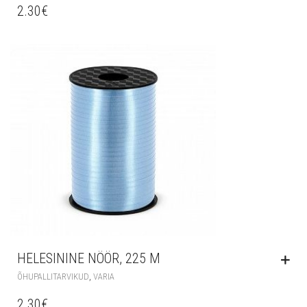
2.30
€
HELESININE NÖÖR, 225 M
,
ÕHUPALLITARVIKUD
VARIA
2.30
€