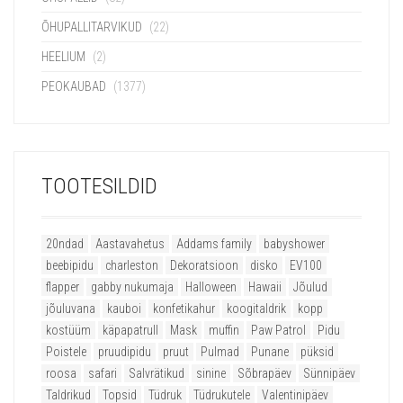
ÕHUPALLITARVIKUD
(22)
HEELIUM
(2)
PEOKAUBAD
(1377)
TOOTESILDID
20ndad
Aastavahetus
Addams family
babyshower
beebipidu
charleston
Dekoratsioon
disko
EV100
flapper
gabby nukumaja
Halloween
Hawaii
Jõulud
jõuluvana
kauboi
konfetikahur
koogitaldrik
kopp
kostüüm
käpapatrull
Mask
muffin
Paw Patrol
Pidu
Poistele
pruudipidu
pruut
Pulmad
Punane
püksid
roosa
safari
Salvrätikud
sinine
Sõbrapäev
Sünnipäev
Taldrikud
Topsid
Tüdruk
Tüdrukutele
Valentinipäev