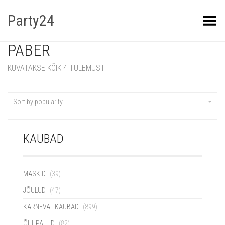
Party24
Kuva menüü
PABER
KUVATAKSE KÕIK 4 TULEMUST
Sort by popularity
KAUBAD
MASKID
(39)
JÕULUD
(47)
KARNEVALIKAUBAD
(899)
ÕHUPALLID
(82)