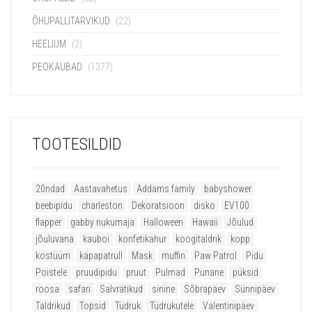
ÕHUPALLITARVIKUD
(22)
HEELIUM
(2)
PEOKAUBAD
(1377)
TOOTESILDID
20ndad
Aastavahetus
Addams family
babyshower
beebipidu
charleston
Dekoratsioon
disko
EV100
flapper
gabby nukumaja
Halloween
Hawaii
Jõulud
jõuluvana
kauboi
konfetikahur
koogitaldrik
kopp
kostüüm
käpapatrull
Mask
muffin
Paw Patrol
Pidu
Poistele
pruudipidu
pruut
Pulmad
Punane
püksid
roosa
safari
Salvrätikud
sinine
Sõbrapäev
Sünnipäev
Taldrikud
Topsid
Tüdruk
Tüdrukutele
Valentinipäev