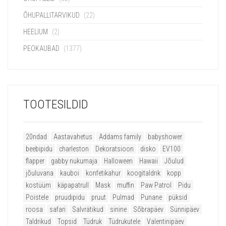
ÕHUPALLITARVIKUD
(22)
HEELIUM
(2)
PEOKAUBAD
(1377)
TOOTESILDID
20ndad
Aastavahetus
Addams family
babyshower
beebipidu
charleston
Dekoratsioon
disko
EV100
flapper
gabby nukumaja
Halloween
Hawaii
Jõulud
jõuluvana
kauboi
konfetikahur
koogitaldrik
kopp
kostüüm
käpapatrull
Mask
muffin
Paw Patrol
Pidu
Poistele
pruudipidu
pruut
Pulmad
Punane
püksid
roosa
safari
Salvrätikud
sinine
Sõbrapäev
Sünnipäev
Taldrikud
Topsid
Tüdruk
Tüdrukutele
Valentinipäev