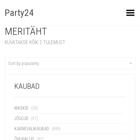
Party24
Kuva menüü
MERITÄHT
KUVATAKSE KÕIK 2 TULEMUST
Sort by popularity
KAUBAD
MASKID
(39)
JÕULUD
(47)
KARNEVALIKAUBAD
(899)
ÕHUPALLID
(82)