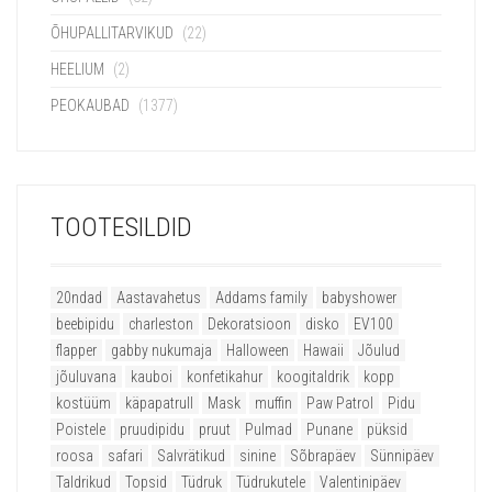
ÕHUPALLITARVIKUD
(22)
HEELIUM
(2)
PEOKAUBAD
(1377)
TOOTESILDID
20ndad
Aastavahetus
Addams family
babyshower
beebipidu
charleston
Dekoratsioon
disko
EV100
flapper
gabby nukumaja
Halloween
Hawaii
Jõulud
jõuluvana
kauboi
konfetikahur
koogitaldrik
kopp
kostüüm
käpapatrull
Mask
muffin
Paw Patrol
Pidu
Poistele
pruudipidu
pruut
Pulmad
Punane
püksid
roosa
safari
Salvrätikud
sinine
Sõbrapäev
Sünnipäev
Taldrikud
Topsid
Tüdruk
Tüdrukutele
Valentinipäev