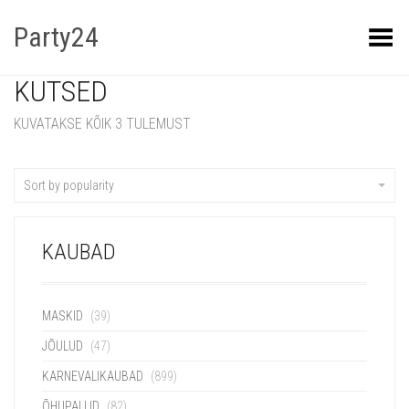
Party24
Kuva menüü
KUTSED
KUVATAKSE KÕIK 3 TULEMUST
Sort by popularity
KAUBAD
MASKID
(39)
JÕULUD
(47)
KARNEVALIKAUBAD
(899)
ÕHUPALLID
(82)