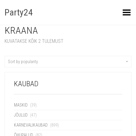
Party24
Kuva menüü
KRAANA
KUVATAKSE KÕIK 2 TULEMUST
Sort by popularity
KAUBAD
MASKID
(39)
JÕULUD
(47)
KARNEVALIKAUBAD
(899)
ÕHUPALLID
(82)