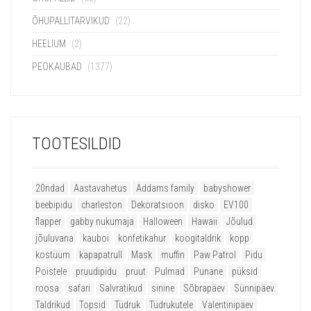
ÕHUPALLITARVIKUD
(22)
HEELIUM
(2)
PEOKAUBAD
(1377)
TOOTESILDID
20ndad
Aastavahetus
Addams family
babyshower
beebipidu
charleston
Dekoratsioon
disko
EV100
flapper
gabby nukumaja
Halloween
Hawaii
Jõulud
jõuluvana
kauboi
konfetikahur
koogitaldrik
kopp
kostüüm
käpapatrull
Mask
muffin
Paw Patrol
Pidu
Poistele
pruudipidu
pruut
Pulmad
Punane
püksid
roosa
safari
Salvrätikud
sinine
Sõbrapäev
Sünnipäev
Taldrikud
Topsid
Tüdruk
Tüdrukutele
Valentinipäev