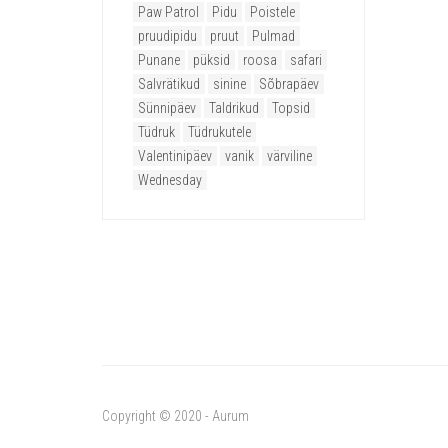
Paw Patrol
Pidu
Poistele
pruudipidu
pruut
Pulmad
Punane
püksid
roosa
safari
Salvrätikud
sinine
Sõbrapäev
Sünnipäev
Taldrikud
Topsid
Tüdruk
Tüdrukutele
Valentinipäev
vanik
värviline
Wednesday
Copyright © 2020 - Aurum