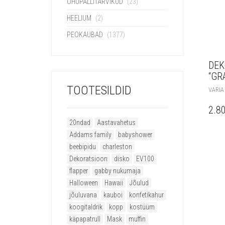
ÕHUPALLITARVIKUD
(23)
HEELIUM
(2)
PEOKAUBAD
(1377)
DEK
“GR
TOOTESILDID
VARIA
2.8
20ndad
Aastavahetus
Addams family
babyshower
beebipidu
charleston
Dekoratsioon
disko
EV100
flapper
gabby nukumaja
Halloween
Hawaii
Jõulud
jõuluvana
kauboi
konfetikahur
koogitaldrik
kopp
kostüüm
käpapatrull
Mask
muffin