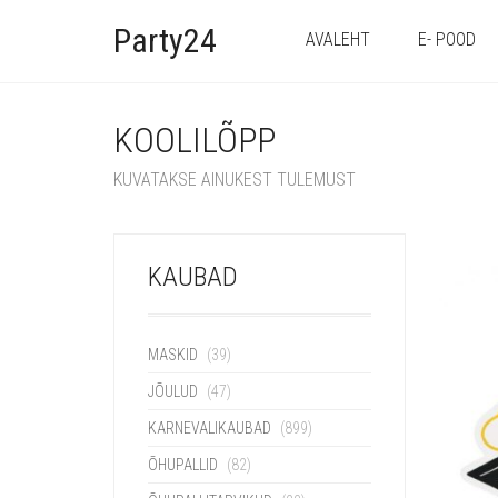
Party24
AVALEHT
E- POOD
KOOLILÕPP
KUVATAKSE AINUKEST TULEMUST
KAUBAD
MASKID
(39)
JÕULUD
(47)
KARNEVALIKAUBAD
(899)
ÕHUPALLID
(82)