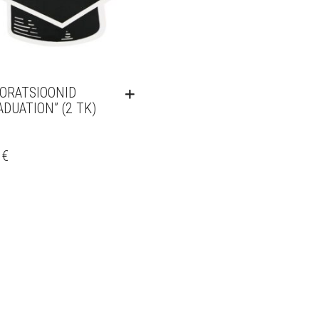
ORATSIOONID
ADUATION” (2 TK)
0
€