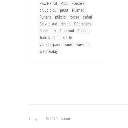
Paw Patrol
Pidu
Poistele
pruudipidu
pruut
Pulmad
Punane
püksid
roosa
safari
Salvrätikud
sinine
Sõbrapäev
Sünnipäev
Taldrikud
Topsid
Tüdruk
Tüdrukutele
Valentinipäev
vanik
värviline
Wednesday
Copyright © 2020 - Aurum