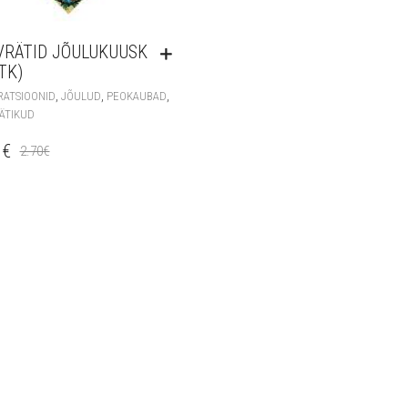
VRÄTID JÕULUKUUSK
TK)
,
,
,
RATSIOONID
JÕULUD
PEOKAUBAD
ÄTIKUD
0
€
2.70
€