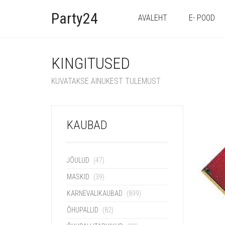
Party24
AVALEHT
E- POOD
KINGITUSED
KUVATAKSE AINUKEST TULEMUST
KAUBAD
JÕULUD
(47)
MASKID
(39)
KARNEVALIKAUBAD
(899)
ÕHUPALLID
(82)