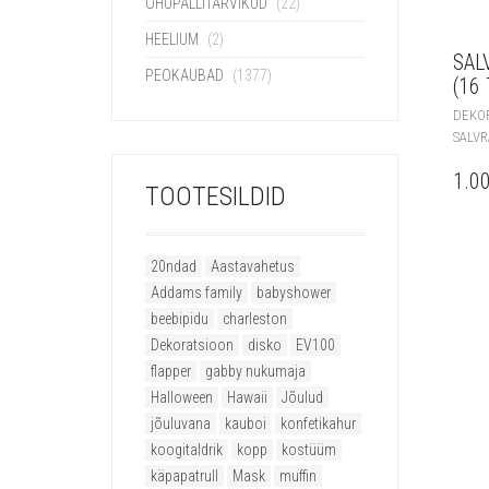
ÕHUPALLITARVIKUD
(22)
HEELIUM
(2)
SAL
PEOKAUBAD
(1377)
(16 
DEKO
SALVR
1.0
TOOTESILDID
20ndad
Aastavahetus
Addams family
babyshower
beebipidu
charleston
Dekoratsioon
disko
EV100
flapper
gabby nukumaja
Halloween
Hawaii
Jõulud
jõuluvana
kauboi
konfetikahur
koogitaldrik
kopp
kostüüm
käpapatrull
Mask
muffin